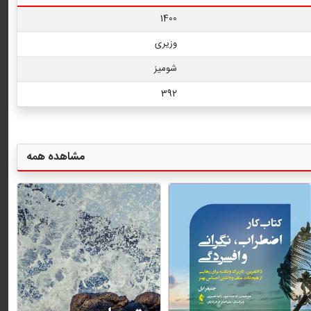
1400
وزیری
شومیز
392
مشاهده همه