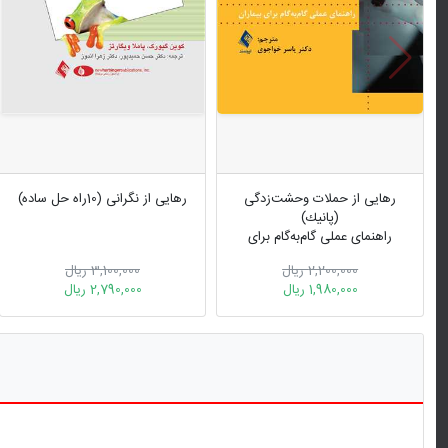
رهایی از حملات وحشت‌زدگی
رهایی از نگرانی (10راه حل ساده)
(پانیك)
راهنمای عملی گام‌به‌گام برای
بیماران
2,200,000 ریال
3,100,000 ریال
1,980,000 ریال
2,790,000 ریال