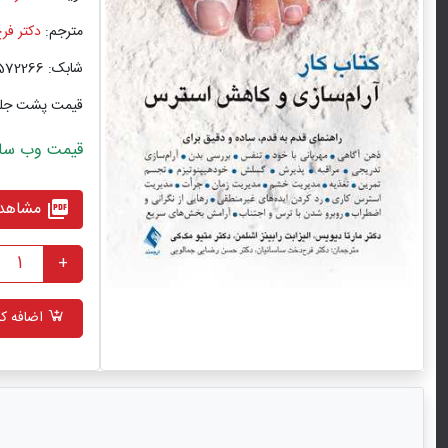
مترجم:
دکتر فر
شابک: 9786222572266
قیمت پشت جل
قیمت وب سایت با ت
مشاهده
picture_as_pdf
+
اضافه کر