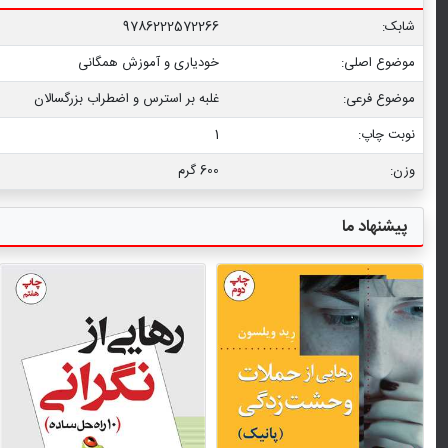
شابک:
9786222572266
موضوع اصلی:
خودیاری و آموزش همگانی
موضوع فرعی:
غلبه بر استرس و اضطراب بزرگسالان
نوبت چاپ:
1
وزن:
600 گرم
پیشنهاد ما