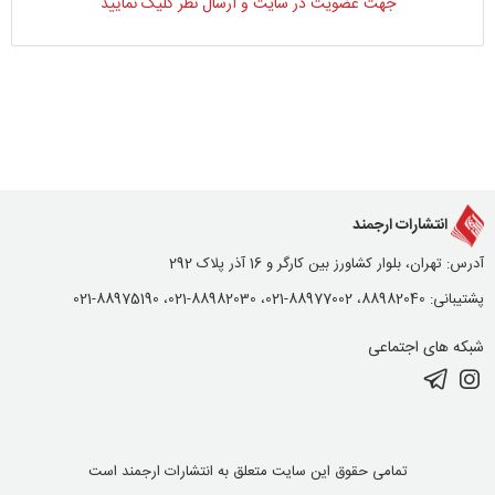
جهت عضویت در سایت و ارسال نظر کلیک نمایید
انتشارات ارجمند
آدرس: تهران، بلوار کشاورز بین کارگر و 16 آذر پلاک 292
پشتیبانی: 88982040، 88977002-021، 88982030-021، 88975190-021
شبکه های اجتماعی
تمامی حقوق این سایت متعلق به انتشارات ارجمند است