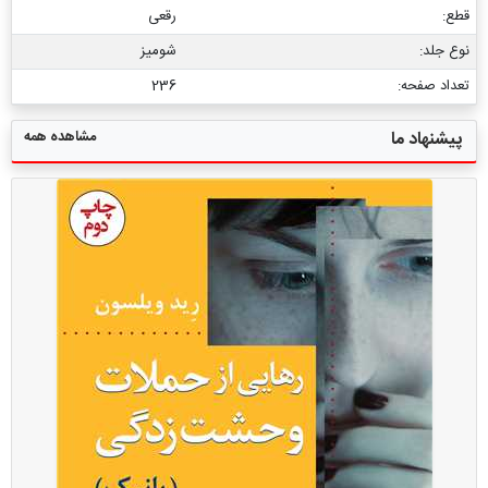
قطع:
رقعی
نوع جلد:
شومیز
تعداد صفحه:
236
مشاهده همه
پیشنهاد ما