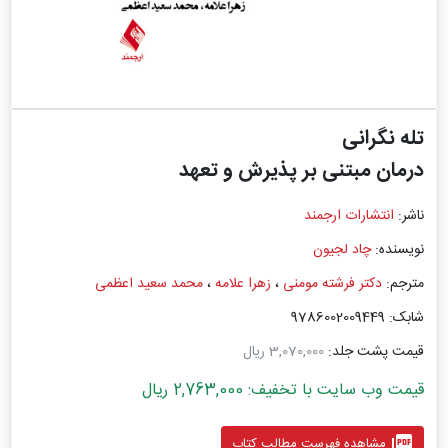
تله نگرانی
درمان مبتنی بر پذیرش و تعهد
ناشر:
انتشارات ارجمند
نویسنده:
چاد لجیون
مترجم:
دکتر فرشته مومنی
،
زهرا علامه
،
محمد سعید اعظمی
شابک: 9786002009449
قیمت پشت جلد:
3,070,000 ریال
قیمت وب سایت با تخفیف: 2,763,000 ریال
picture_as_pdf
مشاهده فهرست مطالب کتاب