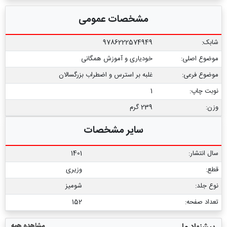
مشخصات عمومی
شابک:
9786222574949
موضوع اصلی:
خودیاری و آموزش همگانی
موضوع فرعی:
غلبه بر استرس و اضطراب بزرگسالان
نوبت چاپ:
1
وزن:
239 گرم
سایر مشخصات
سال انتشار:
1401
قطع:
وزیری
نوع جلد:
شومیز
تعداد صفحه:
152
مشاهده همه