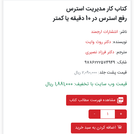
کتاب کار مدیریت استرس
رفع استرس در 10 دقیقه یا کمتر
ناشر:
انتشارات ارجمند
نویسنده:
دکتر روث وایت
مترجم:
دکتر فرزاد نصیری
شابک: 9786222574949
قیمت پشت جلد:
2,090,000 ریال
قیمت وب سایت با تخفیف: 1,881,000 ریال
picture_as_pdf
مشاهده فهرست مطالب کتاب
-
+
اضافه کردن به سبد خرید