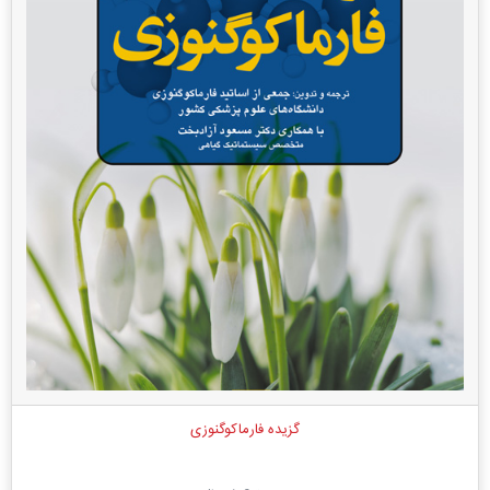
گزیده فارماکوگنوزی