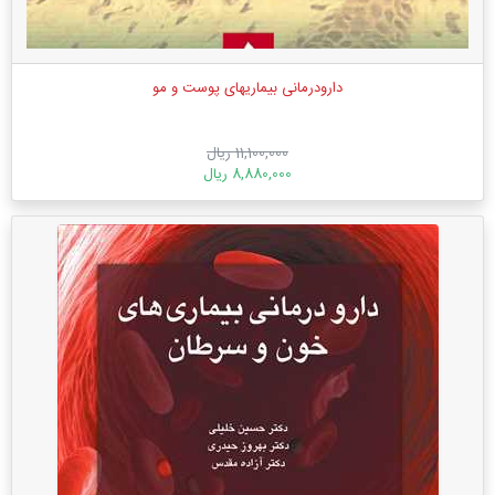
دارودرمانی بیماریهای پوست و مو
11,100,000 ریال
8,880,000 ریال