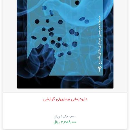
دارودرمانی بیماریهای گوارشی
2,860,000 ریال
2,288,000 ریال