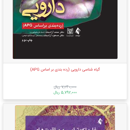
گیاه شناسی دارویی (رده بندی بر اساس APG)
7,240,000 ریال
5,792,000 ریال