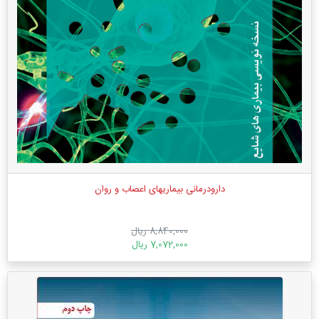
دارودرمانی بیماریهای اعصاب و روان
8,840,000 ریال
7,072,000 ریال