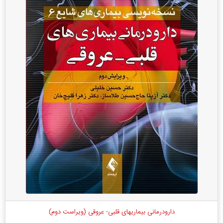
دارودرمانی بیماریهای قلبی- عروقی (ویراست دوم)