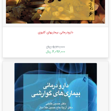
دارودرمانی بیماریهای کلیوی
5,120,000 ریال
4,096,000 ریال