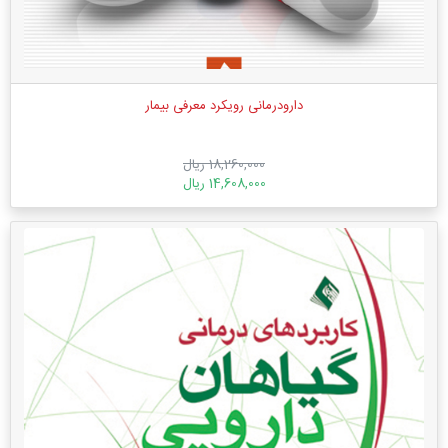
دارودرمانی رویکرد معرفی بیمار
18,260,000 ریال
14,608,000 ریال