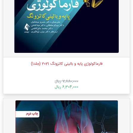
فارماکولوژی پایه و بالینی کاتزونگ 2021 (جلد1)
7,880,000 ریال
6,304,000 ریال