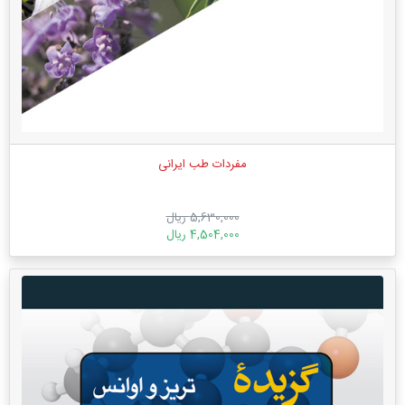
مفردات طب ایرانی
5,630,000 ریال
4,504,000 ریال