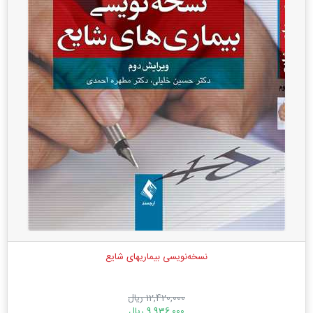
نسخه‌نویسی بیماریهای شایع
12,420,000 ریال
9,936,000 ریال