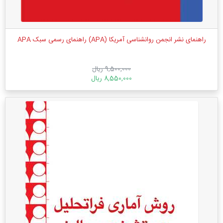
راهنمای نشر انجمن روانشناسی آمریکا (‏APA‏)‏ راهنمای رسمی سبک ‏APA
9,500,000 ریال
8,550,000 ریال