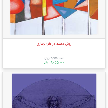
روش تحقیق در علوم رفتاری
8,950,000 ریال
8,055,000 ریال