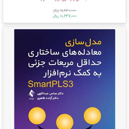
11,830,000 ریال
10,647,000 ریال