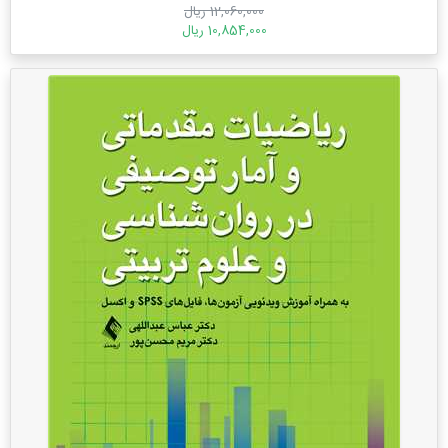
12,060,000 ریال
10,854,000 ریال