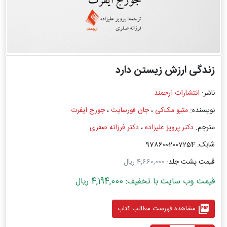
زندگی ارزش زیستن دارد
ناشر:
انتشارات ارجمند
نویسنده:
متیو مک‌کی
،
جان فورسایت
،
جورج ایفرت
مترجم:
دکتر پرویز علیزاده
،
دکتر فرزانه صفری
شابک: 9786002007254
قیمت پشت جلد:
4,660,000 ریال
قیمت وب سایت با تخفیف: 4,194,000 ریال
picture_as_pdf
مشاهده فهرست مطالب کتاب