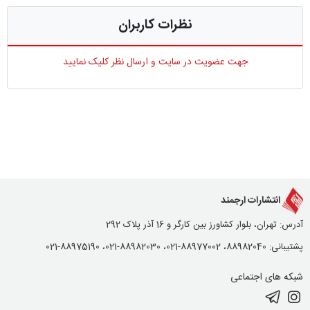
نظرات کاربران
جهت عضویت در سایت و ارسال نظر کلیک نمایید
انتشارات ارجمند
آدرس: تهران، بلوار کشاورز بین کارگر و 16 آذر پلاک 292
پشتیبانی: 88982040، 88977002-021، 88982030-021، 88975190-021
شبکه های اجتماعی