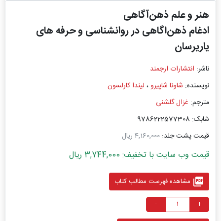
هنر و علم ذهن‌آگاهی
ادغام ذهن‌اگاهی در روانشناسی و حرفه ‌های
یاریرسان
ناشر:
انتشارات ارجمند
نویسنده:
شاونا شاپیرو
،
لیندا کارلسون
مترجم:
غزال گلشنی
شابک: 9786222577308
قیمت پشت جلد:
4,160,000 ریال
قیمت وب سایت با تخفیف: 3,744,000 ریال
picture_as_pdf
مشاهده فهرست مطالب کتاب
-
+