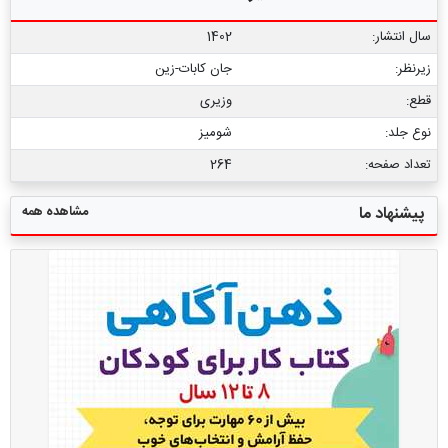
سال انتشار:
1402
زیرنظر:
جان کابات-زین
قطع:
وزیری
نوع جلد:
شومیز
تعداد صفحه:
264
مشاهده همه
پیشنهاد ما