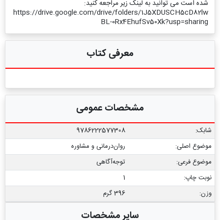
شده است می توانید به لینک زیر مراجعه کنید:
https://drive.google.com/drive/folders/1J5XDUSCH5cD82lw
BL-0Rx4EhufSv50Xk?usp=sharing
معرفی کتاب
مشخصات عمومی
شابک:
9786222577308
موضوع اصلی:
روان‌درمانی و مشاوره
موضوع فرعی:
توجه‌آگاهی
نوبت چاپ:
1
وزن:
396 گرم
سایر مشخصات