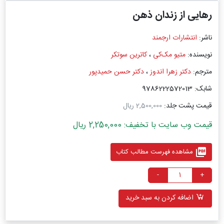
رهایی از زندان ذهن
ناشر:
انتشارات ارجمند
نویسنده:
متیو مک‌کی
،
کاترین سوتکر
مترجم:
دکتر زهرا اندوز
،
دکتر حسن حمیدپور
شابک: 9786222572013
قیمت پشت جلد:
2,500,000 ریال
قیمت وب سایت با تخفیف: 2,250,000 ریال
picture_as_pdf
مشاهده فهرست مطالب کتاب
-
+
اضافه کردن به سبد خرید