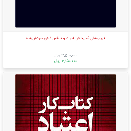
فریب‌های ثمربخش قدرت و تناقض ذهن خودفریبنده
3,500,000 ریال
3,150,000 ریال