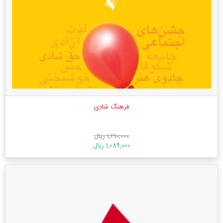
فرهنگ شادی
1,210,000 ریال
1,089,000 ریال