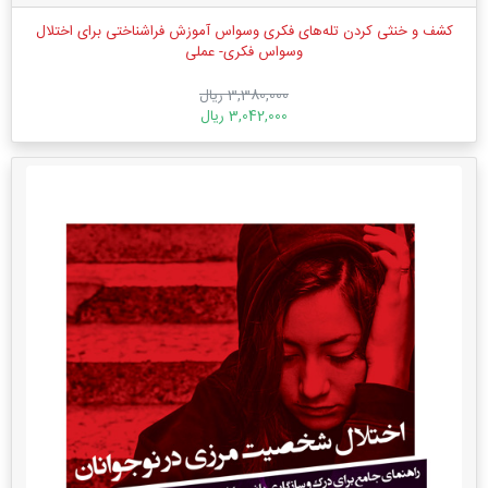
کشف و خنثی کردن تله‌های فکری وسواس آموزش فراشناختی برای اختلال
وسواس فکری- عملی
3,380,000 ریال
3,042,000 ریال