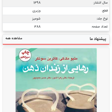
سال انتشار:
1398
قطع:
وزیری
نوع جلد:
شومیز
تعداد صفحه:
388
مشاهده همه
پیشنهاد ما