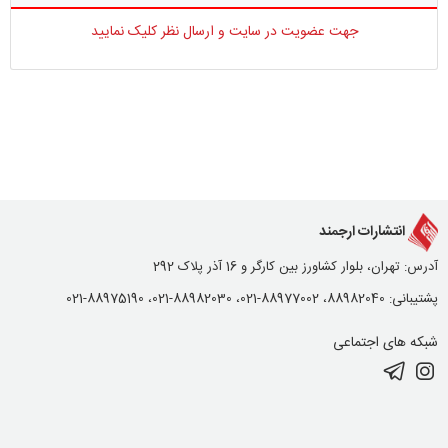
جهت عضویت در سایت و ارسال نظر کلیک نمایید
انتشارات ارجمند
آدرس: تهران، بلوار کشاورز بین کارگر و 16 آذر پلاک 292
پشتیبانی: 88982040، 88977002-021، 88982030-021، 88975190-021
شبکه های اجتماعی