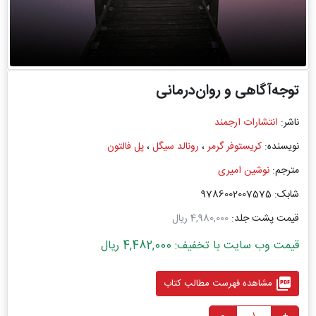
توجه‌آگاهی و روان‌درمانی
ناشر:
انتشارات ارجمند
نویسنده:
کریستوفر گرمر
،
رونالد سیگل
،
پل فالتون
مترجم:
نوشین امیری
شابک: 9786002007575
قیمت پشت جلد:
4,980,000 ریال
قیمت وب سایت با تخفیف: 4,482,000 ریال
picture_as_pdf
مشاهده فهرست مطالب کتاب
-
+