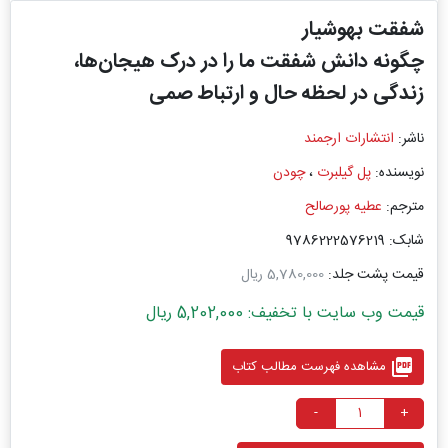
شفقت بهوشیار
چگونه دانش شفقت ما را در درک هیجان‌ها،
زندگی در لحظه حال و ارتباط ‏صمی
ناشر:
انتشارات ارجمند
نویسنده:
پل گیلبرت
،
چودن
مترجم:
عطیه پورصالح
شابک: 9786222576219
قیمت پشت جلد:
5,780,000 ریال
قیمت وب سایت با تخفیف: 5,202,000 ریال
picture_as_pdf
مشاهده فهرست مطالب کتاب
-
+