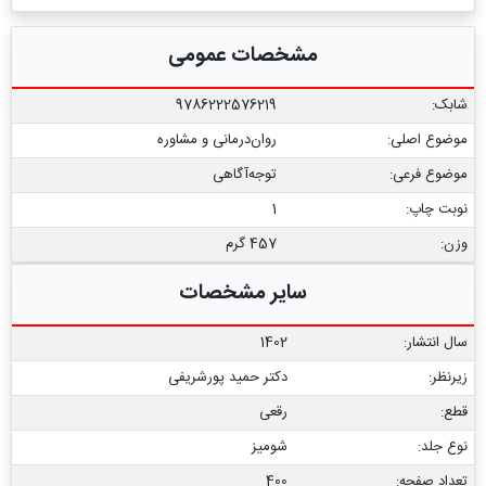
مشخصات عمومی
شابک:
9786222576219
موضوع اصلی:
روان‌درمانی و مشاوره
موضوع فرعی:
توجه‌آگاهی
نوبت چاپ:
1
وزن:
457 گرم
سایر مشخصات
سال انتشار:
1402
زیرنظر:
دکتر حمید پورشریفی
قطع:
رقعی
نوع جلد:
شومیز
تعداد صفحه:
400