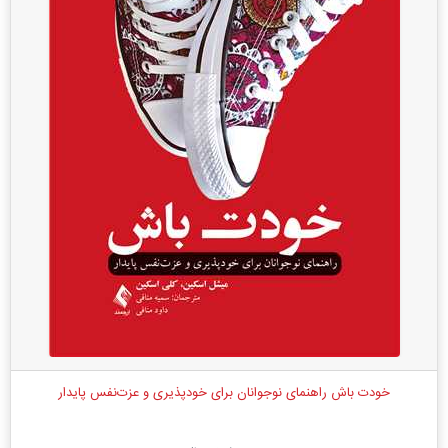
خودت باش راهنمای نوجوانان برای خودپذیری و ‏عزت‌نفس پایدار