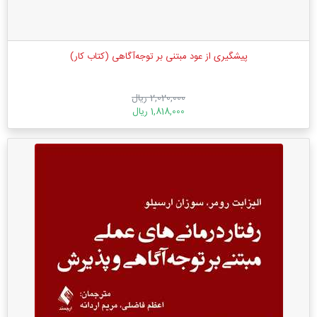
پیشگیری از عود مبتنی بر توجه‌آگاهی (کتاب کار)
2,020,000 ریال
1,818,000 ریال